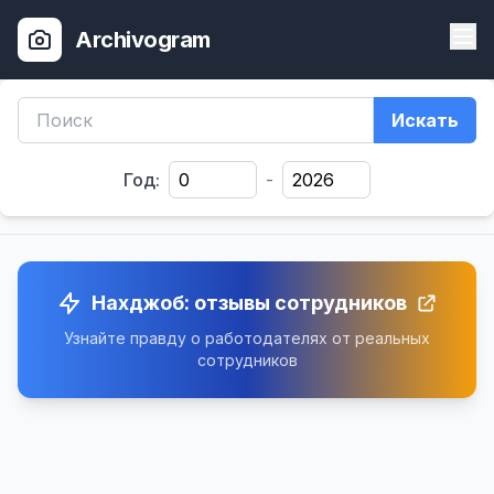
Archivogram
Искать
Год:
-
Нахджоб: отзывы сотрудников
Узнайте правду о работодателях от реальных
сотрудников