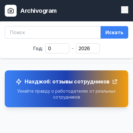
Archivogram
Искать
Год:
-
Нахджоб: отзывы сотрудников
Узнайте правду о работодателях от реальных
сотрудников