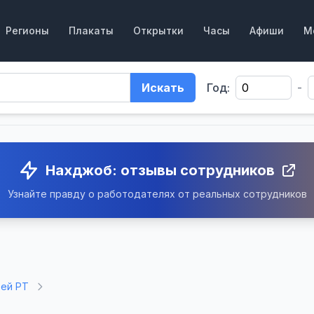
Регионы
Плакаты
Открытки
Часы
Афиши
М
Искать
Год:
-
Нахджоб: отзывы сотрудников
Узнайте правду о работодателях от реальных сотрудников
зей РТ