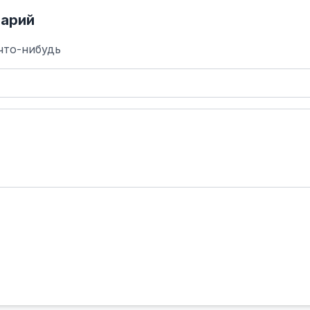
арий
что-нибудь