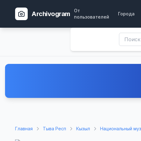
От
Archivogram
Города
пользователей
Главная
Тыва Респ
Кызыл
Национальный му