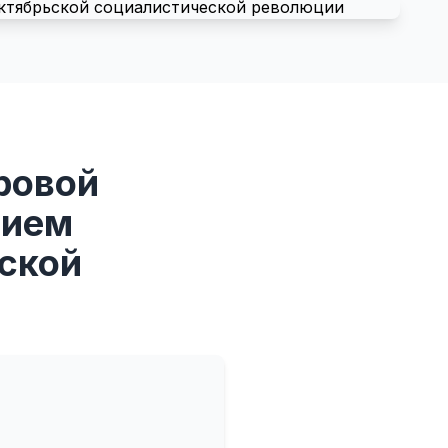
ровой
тием
ской