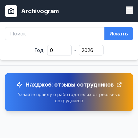
Archivogram
Искать
Год:
-
Нахджоб: отзывы сотрудников
Узнайте правду о работодателях от реальных
сотрудников