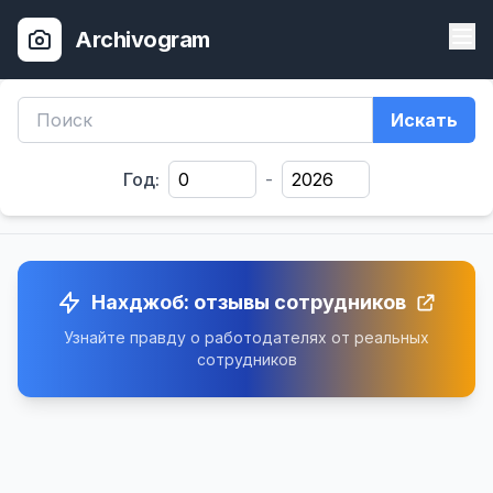
Archivogram
Искать
Год:
-
Нахджоб: отзывы сотрудников
Узнайте правду о работодателях от реальных
сотрудников