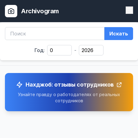
Archivogram
Искать
Год:
-
Нахджоб: отзывы сотрудников
Узнайте правду о работодателях от реальных
сотрудников