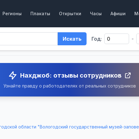
Регионы
Плакаты
Открытки
Часы
Афиши
М
Искать
Год:
-
Нахджоб: отзывы сотрудников
Узнайте правду о работодателях от реальных сотрудников
годской области "Вологодский государственный музей-запов