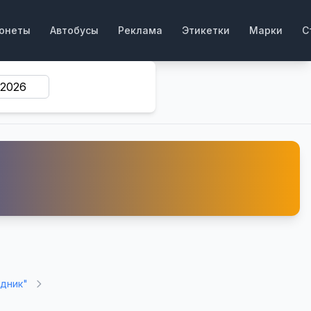
онеты
Автобусы
Реклама
Этикетки
Марки
С
едник"