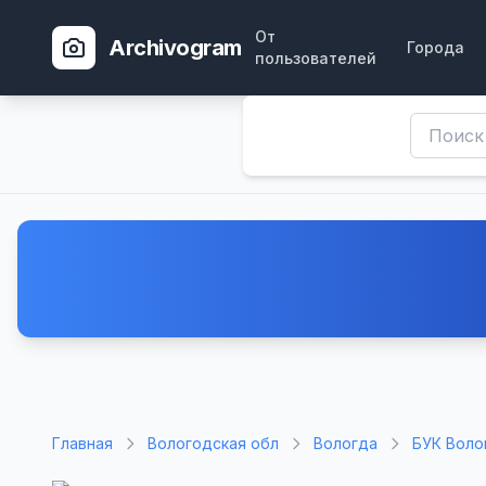
От
Archivogram
Города
пользователей
Главная
Вологодская обл
Вологда
БУК Воло