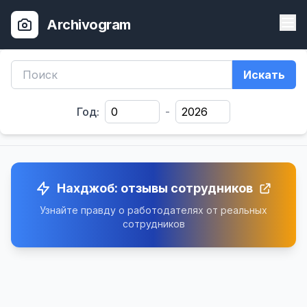
Archivogram
Искать
Год:
-
Нахджоб: отзывы сотрудников
Узнайте правду о работодателях от реальных
сотрудников