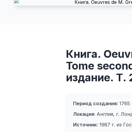
Книга. Oeuvr
Tome second
издание. Т. 
Период создания:
1765 
Локация:
Англия, г. Лон
Источник:
1987 г. из Го