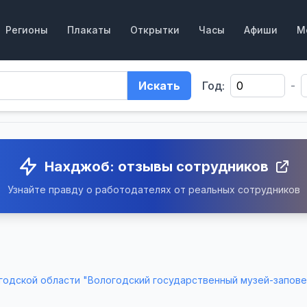
Регионы
Плакаты
Открытки
Часы
Афиши
М
Искать
Год:
-
Нахджоб: отзывы сотрудников
Узнайте правду о работодателях от реальных сотрудников
годской области "Вологодский государственный музей-запов