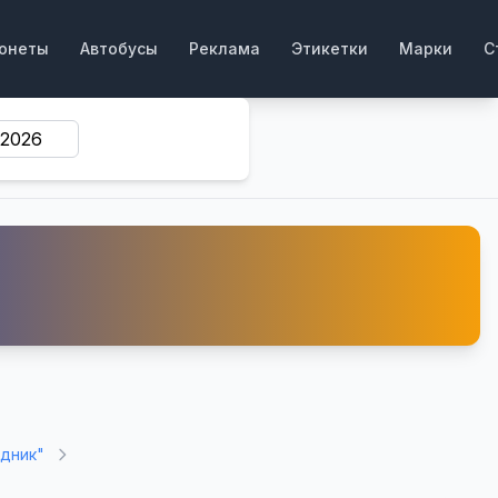
онеты
Автобусы
Реклама
Этикетки
Марки
С
едник"