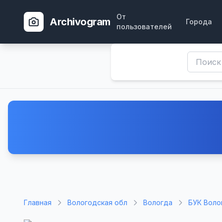
От
Archivogram
Города
пользователей
Главная
Вологодская обл
Вологда
БУК Воло