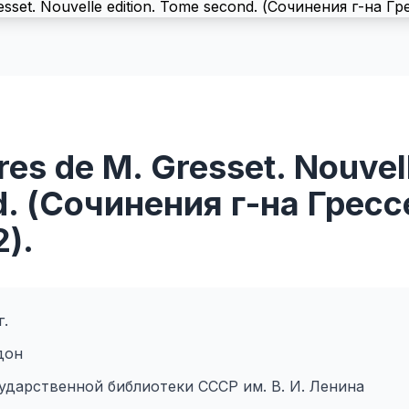
es de М. Gresset. Nouvell
. (Сочинения г-на Гресс
2).
г.
дон
сударственной библиотеки СССР им. В. И. Ленина