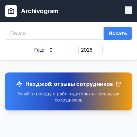
Archivogram
Искать
Год:
-
Нахджоб: отзывы сотрудников
Узнайте правду о работодателях от реальных
сотрудников