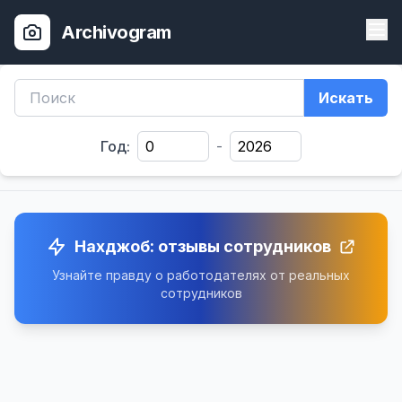
Archivogram
Искать
Год:
-
Нахджоб: отзывы сотрудников
Узнайте правду о работодателях от реальных
сотрудников