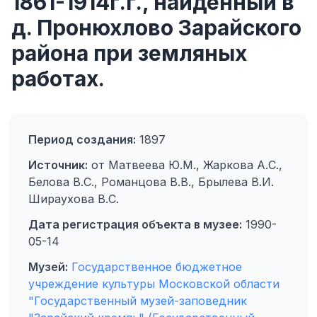
1861-1914г.г., найденный в
д. Пронюхлово Зарайского
района при земляных
работах.
Период создания:
1897
Источник:
от Матвеева Ю.М., Жаркова А.С.,
Белова В.С., Романцова В.В., Брылева В.И.
Шираухова В.С.
Дата регистрация объекта в музее:
1990-
05-14
Музей:
Государственное бюджетное
учреждение культуры Московской области
"Государственный музей-заповедник