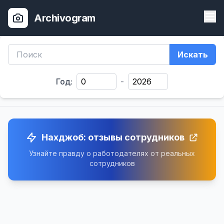
Archivogram
Искать
Год:
-
Нахджоб: отзывы сотрудников
Узнайте правду о работодателях от реальных
сотрудников