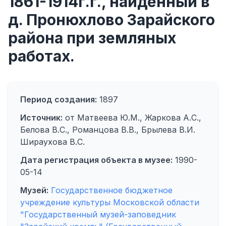
1861-1914г.г., найденный в
д. Пронюхлово Зарайского
района при земляных
работах.
Период создания:
1897
Источник:
от Матвеева Ю.М., Жаркова А.С.,
Белова В.С., Романцова В.В., Брылева В.И.
Шираухова В.С.
Дата регистрация объекта в музее:
1990-
05-14
Музей:
Государственное бюджетное
учреждение культуры Московской области
"Государственный музей-заповедник