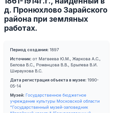
1861-1914г.г., найденный в
д. Пронюхлово Зарайского
района при земляных
работах.
Период создания:
1897
Источник:
от Матвеева Ю.М., Жаркова А.С.,
Белова В.С., Романцова В.В., Брылева В.И.
Шираухова В.С.
Дата регистрация объекта в музее:
1990-
05-14
Музей:
Государственное бюджетное
учреждение культуры Московской области
"Государственный музей-заповедник