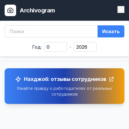
Archivogram
Искать
Год:
-
Нахджоб: отзывы сотрудников
Узнайте правду о работодателях от реальных
сотрудников