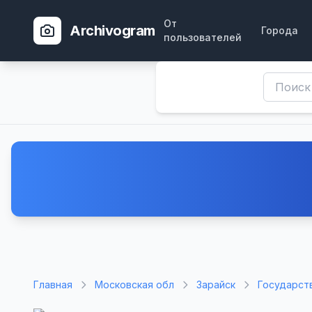
От
Archivogram
Города
пользователей
Главная
Московская обл
Зарайск
Государст