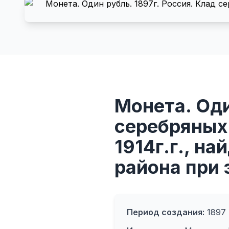
Монета. Оди
серебряных 
1914г.г., н
района при 
Период создания:
1897