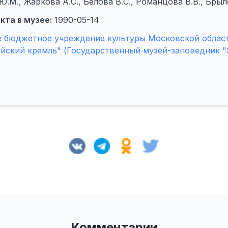
.М., Жаркова А.С., Белова В.С., Романцова В.В., Брыл
кта в музее:
1990-05-14
е бюджетное учреждение культуры Московской облас
йский кремль" (Государственный музей-заповедник "
Комментарии