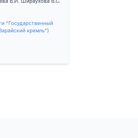
ева В.И. Шираухова В.С.
ти "Государственный
Зарайский кремль")