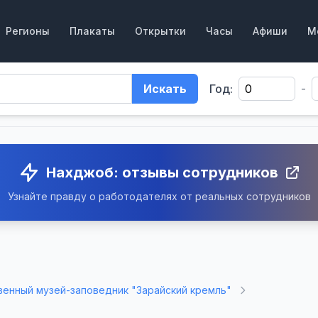
Регионы
Плакаты
Открытки
Часы
Афиши
М
Искать
Год:
-
Нахджоб: отзывы сотрудников
Узнайте правду о работодателях от реальных сотрудников
венный музей-заповедник "Зарайский кремль"