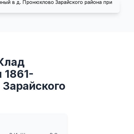
 Клад
 1861-
о Зарайского