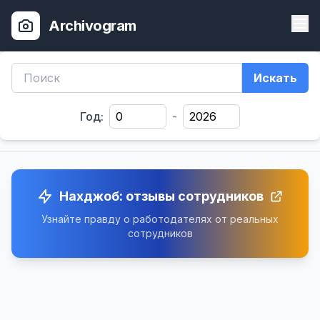
Archivogram
Искать
Год:
-
Нахджоб: отзывы сотрудников
Узнайте правду о работодателях от реальных
сотрудников