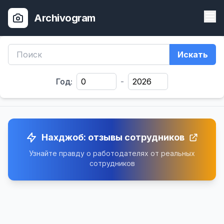
Archivogram
Искать
Год:
-
Нахджоб: отзывы сотрудников
Узнайте правду о работодателях от реальных
сотрудников