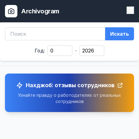
Archivogram
Искать
Год:
-
Нахджоб: отзывы сотрудников
Узнайте правду о работодателях от реальных
сотрудников