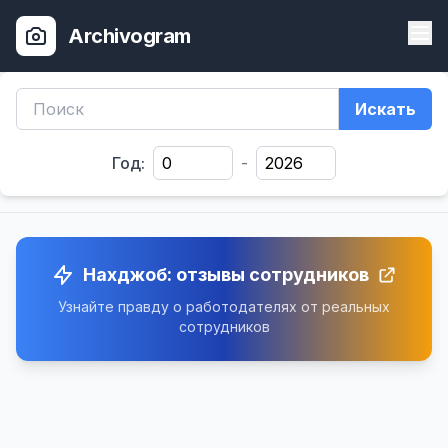
Archivogram
Искать
Год:
-
Нахджоб: отзывы сотрудников
Узнайте правду о работодателях от реальных
сотрудников