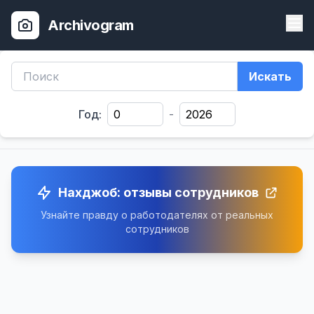
Archivogram
Искать
Год:
-
Нахджоб: отзывы сотрудников
Узнайте правду о работодателях от реальных
сотрудников