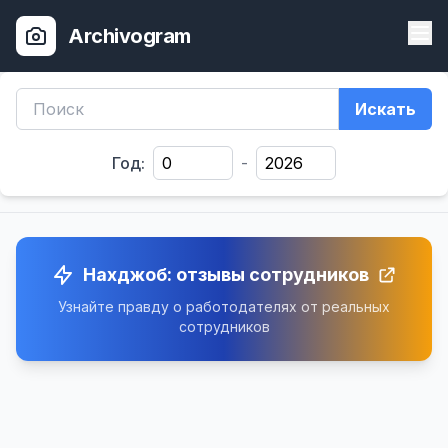
Archivogram
Искать
Год:
-
Нахджоб: отзывы сотрудников
Узнайте правду о работодателях от реальных
сотрудников