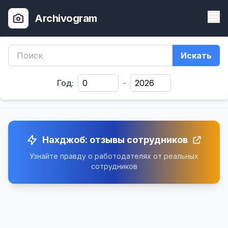
Archivogram
Искать
Год:
-
Нахджоб: отзывы сотрудников
Узнайте правду о работодателях от реальных
сотрудников