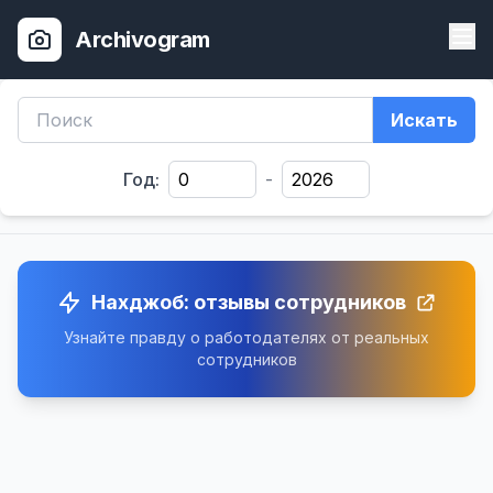
Archivogram
Искать
Год:
-
Нахджоб: отзывы сотрудников
Узнайте правду о работодателях от реальных
сотрудников